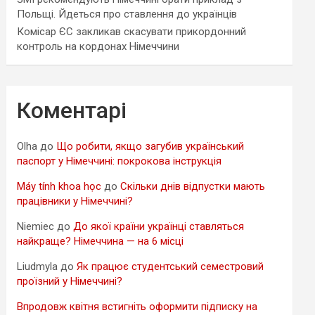
Польщі. Йдеться про ставлення до українців
Комісар ЄС закликав скасувати прикордонний
контроль на кордонах Німеччини
Коментарі
Olha
до
Що робити, якщо загубив український
паспорт у Німеччині: покрокова інструкція
Máy tính khoa học
до
Скільки днів відпустки мають
працівники у Німеччині?
Niemiec
до
До якої країни українці ставляться
найкраще? Німеччина — на 6 місці
Liudmyla
до
Як працює студентський семестровий
проїзний у Німеччині?
Впродовж квітня встигніть оформити підписку на