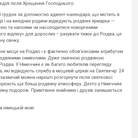
неділі після Хрещення Господнього.
 24 грудня за допомогою адвент-календаря, що містить в
і і на вихідних родини відвідують різдвяні ярмарки —
 їжею та напоями чи насолодитися новорічними
го відліку» для дорослих – рахувати тижні до Різдва, це
у свічку.
сне місце на Різдво і є фактично обов’язковим атрибутом
 різдвяними символами. Дуже смачною різдвяною
іздва. У Німеччині є як багато любителів перегляду
, які відвідують службу в місцевій церкві на Святвечір. 24
и зазвичай можна нарешті розгорнути після святкової
творюють ще більш різдвяну атмосферу. Дехто у Німеччині
іяну подорож. Привітання знайомих і друзів залишається
 німецькій мові: