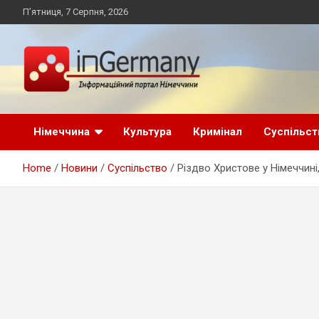
Skip
П’ятниця, 7 Серпня, 2026
to
content
Український інформаційний портал в Німеччині, новини
inGermany.net
Німеччини, українці в Німеччині
Німеччина
Культура
Кримінал
Суспільст
інформаційний
Home
Новини
Суспільство
Різдво Христове у Німеччині
портал в Німеччині