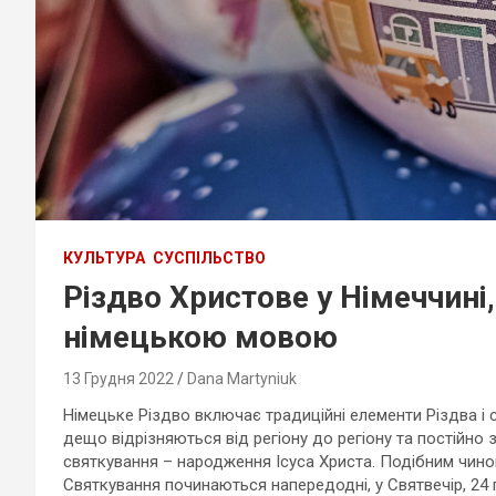
КУЛЬТУРА
СУСПІЛЬСТВО
Різдво Христове у Німеччині,
німецькою мовою
13 Грудня 2022
Dana Martyniuk
Німецьке Різдво включає традиційні елементи Різдва і с
дещо відрізняються від регіону до регіону та постійн
святкування – народження Ісуса Христа. Подібним чином
Святкування починаються напередодні, у Святвечір, 24 