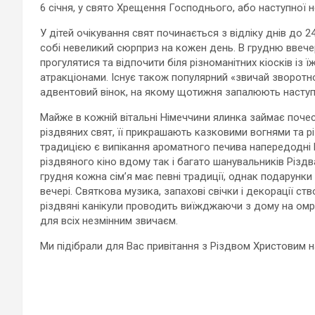
6 січня, у свято Хрещення Господнього, або наступної 
У дітей очікування свят починається з відліку днів до
собі невеликий сюрприз на кожен день. В грудню ввечер
прогулятися та відпочити біля різноманітних кіосків із
атракціонами. Існує також популярний «звичай зворотно
адвентовий вінок, на якому щотижня запалюють наступн
Майже в кожній вітальні Німеччини ялинка займає поче
різдвяних свят, її прикрашають казковими вогнями та
традицією є випікання ароматного печива напередодні Р
різдвяного кіно вдому так і багато шанувальників Різдва
грудня кожна сім’я має певні традиції, однак подарунк
вечері. Святкова музика, запахові свічки і декорації с
різдвяні канікули проводить виїжджаючи з дому на омр
для всіх незмінним звичаєм.
Ми підібрали для Вас привітання з Різдвом Христовим на