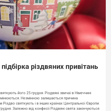
 підбірка різдвяних привітань
вяткують його 25 грудня. Різдвяні звичаї в Німеччині
о змінюються. Незмінною залишається причина
 Різдво святкують і в інших країнах Центральної Європи.
грудня. Залежно від конфесії Різдвяні свята закінчуються