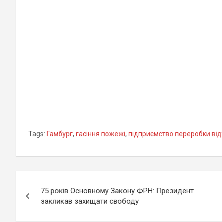
екоактивісти
тварин
Diehl
підозрюються у
підпалі
Tags:
Гамбург
,
гасіння пожежі
,
підприємство переробки від
Навігація
75 років Основному Закону ФРН: Президент
записів
закликав захищати свободу