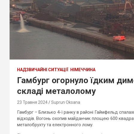
НАДЗВИЧАЙНІ СИТУАЦІЇ
НІМЕЧЧИНА
Гамбург огорнуло їдким ди
складі металолому
23 Травня 2024
Suprun Oksana
Гамбург – Близько 4-ї ранку в районі Гаймфельд спалах
відходів. Вогонь охопив майданчик площею 600 квадрат
металобрухту та електронного лому.