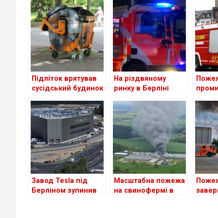
Підліток врятував
На різдвяному
Поже
сусідський будинок
ринку в Берліні
пром
від пожежі
сталася пожежа:
примі
що відомо на цей
Крефе
час?
1200
елект
зазна
в полу
Завод Tesla під
Масштабна пожежа
Поже
Берліном зупинив
на свинофермі в
завер
роботу через
Німеччині: загинуло
на мі
пожежу –
понад 20 тисяч
на пі