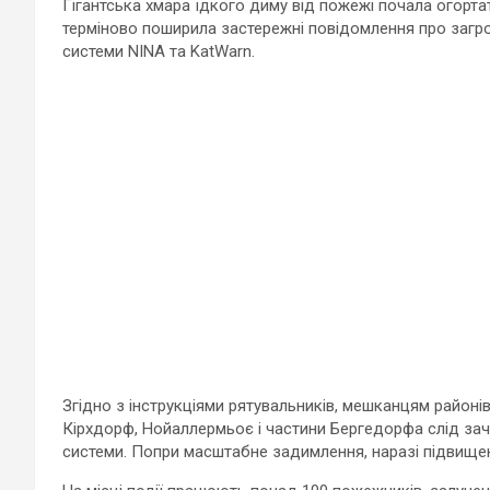
Гігантська хмара їдкого диму від пожежі почала огорт
терміново поширила застережні повідомлення про загро
системи NINA та KatWarn.
Згідно з інструкціями рятувальників, мешканцям районі
Кірхдорф, Нойаллермьоє і частини Бергедорфа слід зачи
системи. Попри масштабне задимлення, наразі підвищен