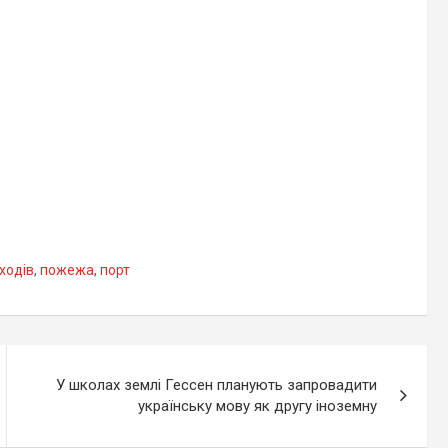
поранених
ходів
,
пожежа
,
порт
У школах землі Гессен планують запровадити
українську мову як другу іноземну