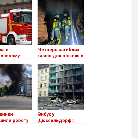
жа в
Четверо загиблих
исловому
внаслідок пожежі в
щенні в
будинку для літніх
льді – понад
людей у Бедбург-
Хау
роскутерів
ли руйнування
м’ї.
жники
Вибух у
шили роботу
Дюссельдорфі:
сці загоряння
троє загиблих,
дприємстві
щонайменше 16