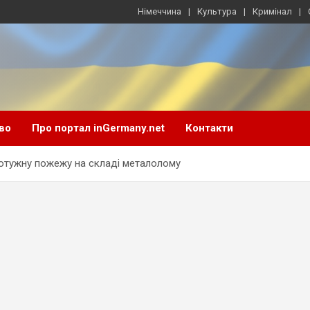
Німеччина
Культура
Кримінал
во
Про портал inGermany.net
Контакти
отужну пожежу на складі металолому