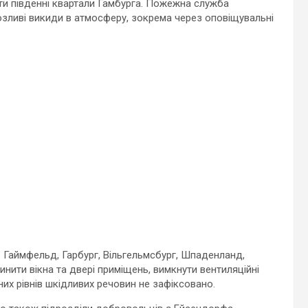
ати південні квартали Гамбурга. Пожежна служба
зливі викиди в атмосферу, зокрема через оповіщувальні
в Гаймфельд, Гарбург, Вільгельмсбург, Шпаденланд,
нити вікна та двері приміщень, вимкнути вентиляційні
их рівнів шкідливих речовин не зафіксовано.