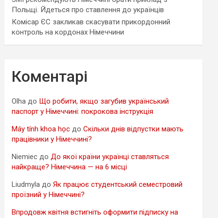
Польщі. Йдеться про ставлення до українців
Комісар ЄС закликав скасувати прикордонний
контроль на кордонах Німеччини
Коментарі
Olha
до
Що робити, якщо загубив український
паспорт у Німеччині: покрокова інструкція
Máy tính khoa học
до
Скільки днів відпустки мають
працівники у Німеччині?
Niemiec
до
До якої країни українці ставляться
найкраще? Німеччина — на 6 місці
Liudmyla
до
Як працює студентський семестровий
проїзний у Німеччині?
Впродовж квітня встигніть оформити підписку на