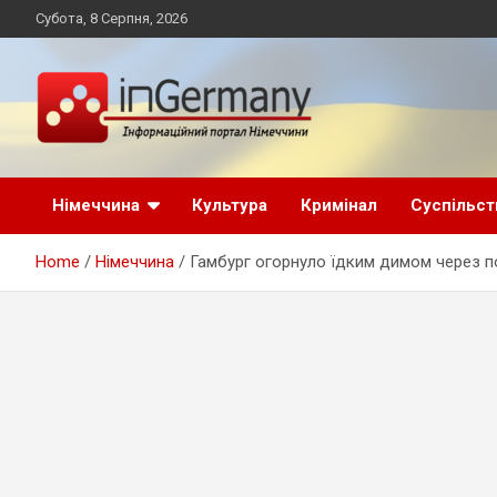
Skip
Субота, 8 Серпня, 2026
to
content
Український інформаційний портал в Німеччині, новини
inGermany.net
Німеччини, українці в Німеччині
Німеччина
Культура
Кримінал
Суспільст
інформаційний
Home
Німеччина
Гамбург огорнуло їдким димом через п
портал в Німеччині