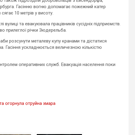
но також підрозділи добровольців з Ейсендорфа,
рбурга. Гасінню вогню допомагає пожежний катер
сягає 10 метрів у висоту.
і вулиці та евакуювала працівників сусідніх підприємств.
во прилеглої річки Зюдерельба.
аби розсунути металеву купу кранами та дістатися
на. Гасіння ускладнюється величезною кількістю
онтролем оперативних служб. Евакуація населення поки
ста огорнула отруйна хмара