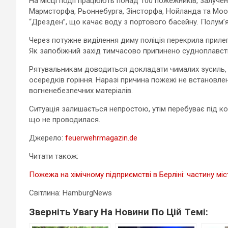
На місці події працюють понад 100 пожежників, залуче
Мармсторфа, Рьоннебурга, Зінсторфа, Нойланда та Моо
“Дрезден”, що качає воду з портового басейну. Полум’я 
Через потужне виділення диму поліція перекрила прилегл
Як запобіжний захід тимчасово припинено судноплавст
Рятувальникам доводиться докладати чималих зусиль, 
осередків горіння. Наразі причина пожежі не встановле
вогненебезпечних матеріалів.
Ситуація залишається непростою, утім перебуває під к
що не проводилася.
Джерело:
feuerwehrmagazin.de
Читати також:
Пожежа на хімічному підприємстві в Берліні: частину мі
Світлина: HamburgNews
Зверніть Увагу На Новини По Цій Темі: