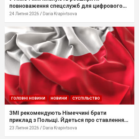
повноваження спецслужб для цифрового
стеження
24 Липня 2026
Daria Krapivtsova
ГОЛОВНІ НОВИНИ
НОВИНИ
СУСПІЛЬСТВО
ЗМІ рекомендують Німеччині брати
приклад з Польщі. Йдеться про ставлення
до українців
23 Липня 2026
Daria Krapivtsova