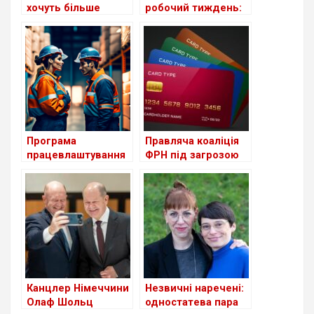
хочуть більше
робочий тиждень:
приймати
експеримент у
українських
Німеччині
біженців
Програма
Правляча коаліція
працевлаштування
ФРН під загрозою
біженців з України в
через конфлікт
Німеччині поки
навколо платіжних
неефективна
карток для
біженців
Канцлер Німеччини
Незвичні наречені:
Олаф Шольц
одностатева пара