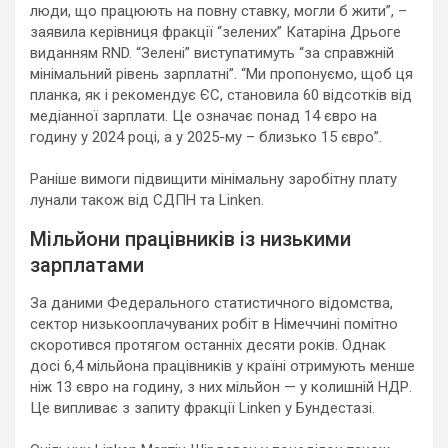
люди, що працюють на повну ставку, могли б жити”, –
заявила керівниця фракції “зелених” Катаріна Дрьоге
виданням RND. “Зелені” виступатимуть “за справжній
мінімальний рівень зарплатні”. “Ми пропонуємо, щоб ця
планка, як і рекомендує ЄС, становила 60 відсотків від
медіанної зарплати. Це означає понад 14 євро на
годину у 2024 році, а у 2025-му – близько 15 євро”.
Раніше вимоги підвищити мінімальну заробітну плату
лунали також від СДПН та Linken.
Мільйони працівників із низькими
зарплатами
За даними Федерального статистичного відомства,
сектор низькооплачуваних робіт в Німеччині помітно
скоротився протягом останніх десяти років. Однак
досі 6,4 мільйона працівників у країні отримують менше
ніж 13 євро на годину, з них мільйон — у колишній НДР.
Це випливає з запиту фракції Linken у Бундестазі.