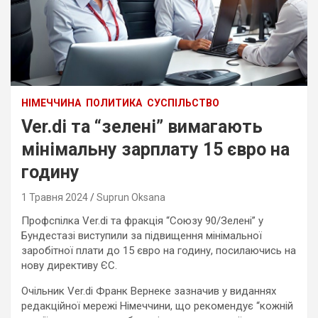
НІМЕЧЧИНА
ПОЛИТИКА
СУСПІЛЬСТВО
Ver.di та “зелені” вимагають
мінімальну зарплату 15 євро на
годину
1 Травня 2024
Suprun Oksana
Профспілка Ver.di та фракція “Союзу 90/Зелені” у
Бундестазі виступили за підвищення мінімальної
заробітної плати до 15 євро на годину, посилаючись на
нову директиву ЄС.
Очільник Ver.di Франк Вернеке зазначив у виданнях
редакційної мережі Німеччини, що рекомендує “кожній