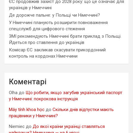
ЄС продовжив захист до 2028 року: що це означає для
українців у Німеччині
Де дорожче пальне: у Польщі чи Німеччині?
У Німеччині планують розширити повноваження
спецслужб для цифрового стеження
ЗМІ рекомендують Німеччині брати приклад з Польщі.
Йдеться про ставлення до українців
Комісар ЄС закликав скасувати прикордонний
контроль на кордонах Німеччини
Коментарі
Olha
до
Що робити, якщо загубив український паспорт
у Німеччині: покрокова інструкція
Máy tính khoa học
до
Скільки днів відпустки мають
працівники у Німеччині?
Niemiec
до
До якої країни українці ставляться
найкраще? Німеччина — на 6 місці