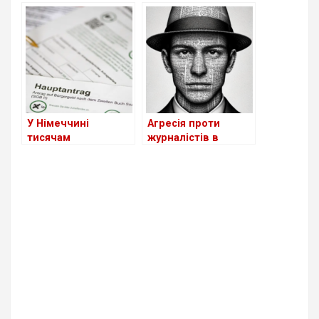
анонсував
високопосадовців
створення акаунту
анонсувала
уряду країни в
майбутнє весілля
TikTok
У Німеччині
Агресія проти
тисячам
журналістів в
безробітних
Німеччині: 41
зменшили
випадок за минулий
допомогу через
рік
відмову від роботи