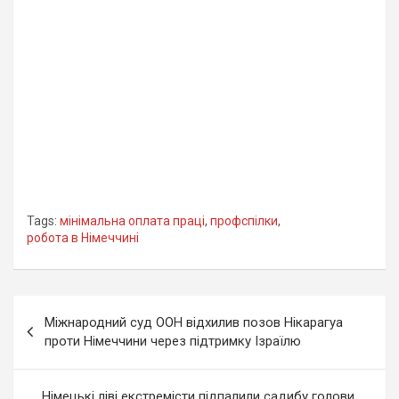
Tags:
мінімальна оплата праці
,
профспілки
,
робота в Німеччині
Навігація
Міжнародний суд ООН відхилив позов Нікарагуа
записів
проти Німеччини через підтримку Ізраїлю
Німецькі ліві екстремісти підпалили садибу голови