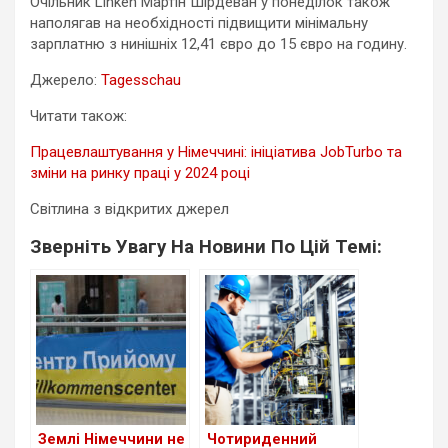
Очільник Linken Мартін Шірдеван у понеділок також
наполягав на необхідності підвищити мінімальну
зарплатню з нинішніх 12,41 євро до 15 євро на годину.
Джерело:
Tagesschau
Читати також:
Працевлаштування у Німеччині: ініціатива JobTurbo та
зміни на ринку праці у 2024 році
Світлина з відкритих джерел
Зверніть Увагу На Новини По Цій Темі:
Землі Німеччини не
Чотириденний