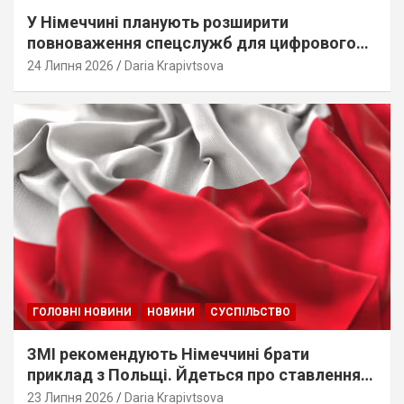
У Німеччині планують розширити
повноваження спецслужб для цифрового
стеження
24 Липня 2026
Daria Krapivtsova
ГОЛОВНІ НОВИНИ
НОВИНИ
СУСПІЛЬСТВО
ЗМІ рекомендують Німеччині брати
приклад з Польщі. Йдеться про ставлення
до українців
23 Липня 2026
Daria Krapivtsova