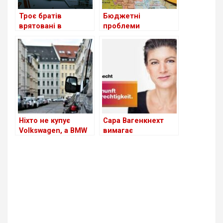
Троє братів
Бюджетні
врятовані в
проблеми
Північному морі
Німеччини ставлять
під удар найбільшу
економіку Європи
Ніхто не купує
Сара Вагенкнехт
Volkswagen, а BMW
вимагає
зібрала останній
проведення нових
двигун
виборів
внутрішнього
згоряння (ДВС) у
Німеччині