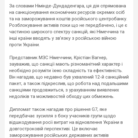
За словами Німінде-Дундаденгара, ця дія спрямована
на санкціонування економічних ресурсів окремих осіб
та на заморожування коштів російського центробанку.
Розблокування активів поки що не передбачено, і це є
частиною широкого спектру санкцій, які Німеччина та
інші країни вводять у зв’язку з російською війною
проти України.
Представник МЗС Німеччини, Крістіан Вагнер,
зауважив, що санкції мають різноманітний характер і
необхідно розуміти їхню складність та ефективність.
Він нагадав, що недавно був ухвалений 12-й санкційний
пакет, а також підкреслив, що робота над подальшими
санкціями продовжиться, з урахуванням виявлених
недоліків та можливостей обходу цих обмежень.
Дипломат також нагадав про рішення G7, яке
передбачає зусилля з боку учасників групи щодо
відшкодування росії витрат на відновлення України в
довгостроковій перспективі. Це включає
заморожування російських державних активів