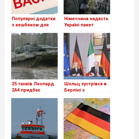
Популярні додатки
Німеччина надасть
з кешбеком для
Україні пакет
вигідних покупок у
військової
Німеччині
допомоги на 1,3
мільярда євро
25 танків Леопард
Шольц зустрівся в
2А4 придбає
Берліні з
Німеччина в
Джорджією Мелоні
Швейцарії