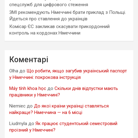
спецслужб для цифрового стеження
ЗМІ рекомендують Німеччині брати приклад з Польщі.
Йдеться про ставлення до українців
Комісар ЄС закликав скасувати прикордонний
контроль на кордонах Німеччини
Коментарі
Olha
до
Що робити, якщо загубив український паспорт
у Німеччині: покрокова інструкція
Máy tính khoa học
до
Скільки днів відпустки мають
працівники у Німеччині?
Niemiec
до
До якої країни українці ставляться
найкраще? Німеччина — на 6 місці
Liudmyla
до
Як працює студентський семестровий
проїзний у Німеччині?