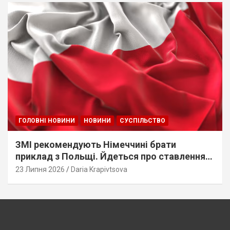
ГОЛОВНІ НОВИНИ
НОВИНИ
СУСПІЛЬСТВО
ЗМІ рекомендують Німеччині брати
приклад з Польщі. Йдеться про ставлення
до українців
23 Липня 2026
Daria Krapivtsova