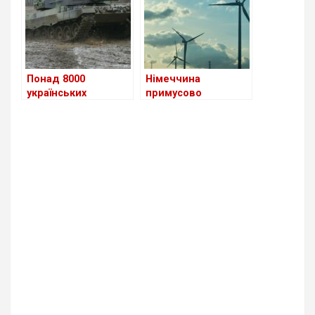
удвічі
Понад 8000
Німеччина
українських
примусово
військовослужбовц
впроваджуватиме
ів вже пройшли
інфраструктуру
навчання у
відновлювальної
Німеччині
енергії.