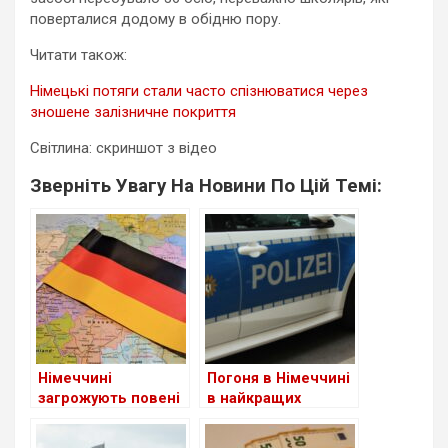
поверталися додому в обідню пору.
Читати також:
Німецькі потяги стали часто спізнюватися через
зношене залізничне покриття
Світлина: скриншот з відео
Зверніть Увагу На Новини По Цій Темі:
Німеччині
Погоня в Німеччині
загрожують повені
в найкращих
традиціях
Need for
Speed