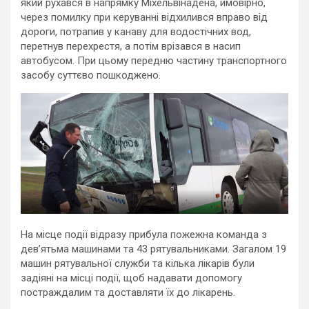
який рухався в напрямку Міхельвінадена, ймовірно,
через помилку при керуванні відхилився вправо від
дороги, потрапив у канаву для водостічних вод,
перетнув перехрестя, а потім врізався в насип
автобусом. При цьому передню частину транспортного
засобу суттєво пошкоджено.
На місце події відразу прибула пожежна команда з
дев’ятьма машинами та 43 рятувальниками. Загалом 19
машин рятувальної служби та кілька лікарів були
задіяні на місці події, щоб надавати допомогу
постраждалим та доставляти їх до лікарень.