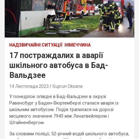
НАДЗВИЧАЙНІ СИТУАЦІЇ
НІМЕЧЧИНА
17 постраждалих в аварії
шкільного автобуса в Бад-
Вальдзее
14 Листопада 2023
Suprun Oksana
У понеділок опівдні в Бад-Вальдзее в окрузі
Равенсбург у Баден-Вюртемберзі сталася аварія із
шкільним автобусом. Подія трапилася на дорозі
місцевого значення 7943 між Ленатвейлером і
Штайненбергом.
За словами поліції, 52-річний водій шкільного автобуса,