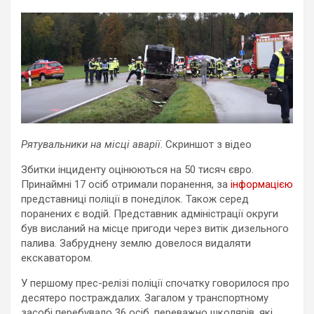
Рятувальники на місці аварії
. Скриншот з відео
Збитки інциденту оцінюються на 50 тисяч євро.
Принаймні 17 осіб отримали поранення, за
інформацією
представниці поліції в понеділок. Також серед
поранених є водій. Представник адміністрації округи
був висланий на місце пригоди через витік дизельного
палива. Забруднену землю довелося видаляти
екскаватором.
У першому прес-релізі поліції спочатку говорилося про
десятеро постраждалих. Загалом у транспортному
засобі перебувало 36 осіб, переважно школярів, які