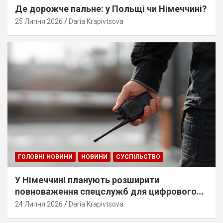
Де дорожче пальне: у Польщі чи Німеччині?
25 Липня 2026
Daria Krapivtsova
ГОЛОВНІ НОВИНИ
НОВИНИ
СУСПІЛЬСТВО
У Німеччині планують розширити
повноваження спецслужб для цифрового
стеження
24 Липня 2026
Daria Krapivtsova