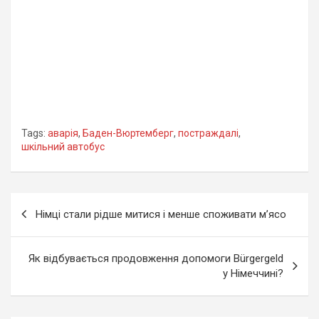
Tags:
аварія
,
Баден-Вюртемберг
,
постраждалі
,
шкільний автобус
Навігація
Німці стали рідше митися і менше споживати м’ясо
записів
Як відбувається продовження допомоги Bürgergeld
у Німеччині?