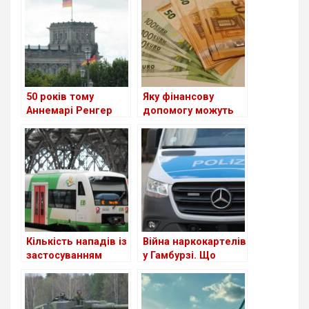
50 років тому
Яку фінансову
Аннемарі Ренгер
допомогу можуть
була обрана
отримати українські
першою жінкою-
сім’ї з дітьми в
президентом
Німеччині
німецького
Бундестагу
Кількість нападів із
Війна наркокартелів
застосуванням
у Гамбурзі. Що
зброї у поїздах та на
відбувається?
вокзалах Німеччини
зросла більш ніж