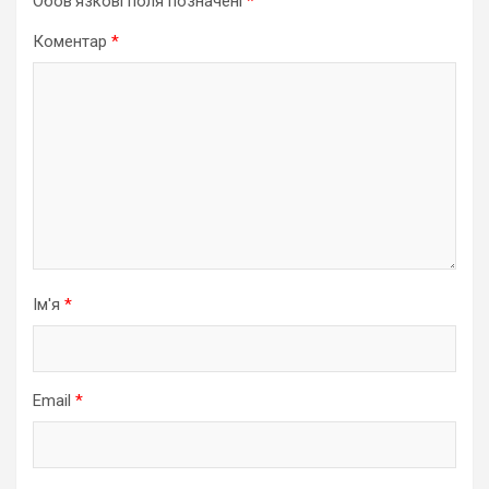
Обов’язкові поля позначені
*
Коментар
*
Ім'я
*
Email
*