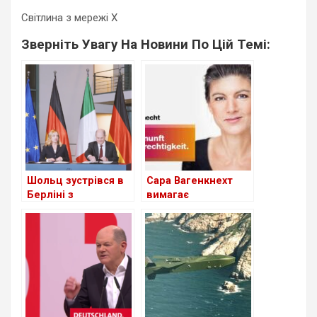
Світлина з мережі X
Зверніть Увагу На Новини По Цій Темі:
Шольц зустрівся в
Сара Вагенкнехт
Берліні з
вимагає
Джорджією Мелоні
проведення нових
виборів