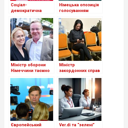
Соціал-
Німецька опозиція
демократична
голосуванням
партія Німеччини
намагається
(SPD) переглянула
примусити уряд
свою зовнішню
передати Україні
політику
ракети Taurus
Міністр оборони
Міністр
Німеччини таємно
закордонних справ
одружився
Німеччини
наполягає на
збільшенні
військової
допомоги Україні
Європейський
Ver.di та “зелені”