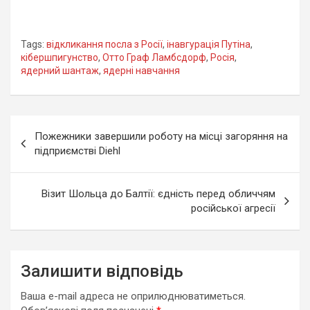
Tags:
відкликання посла з Росії
,
інавгурація Путіна
,
кібершпигунство
,
Отто Граф Ламбсдорф
,
Росія
,
ядерний шантаж
,
ядерні навчання
Навігація
Пожежники завершили роботу на місці загоряння на
записів
підприємстві Diehl
Візит Шольца до Балтії: єдність перед обличчям
російської агресії
Залишити відповідь
Ваша e-mail адреса не оприлюднюватиметься.