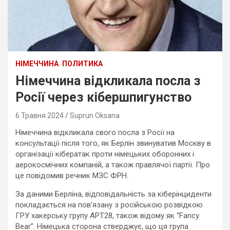
НІМЕЧЧИНА
ПОЛИТИКА
Німеччина відкликала посла з
Росії через кібершпигунство
6 Травня 2024
Suprun Oksana
Німеччина відкликала свого посла з Росії на
консультації після того, як Берлін звинуватив Москву в
організації кібератак проти німецьких оборонних і
аерокосмічних компаній, а також правлячої партії. Про
це повідомив речник МЗС ФРН.
За даними Берліна, відповідальність за кіберінциденти
покладається на пов’язану з російською розвідкою
ГРУ хакерську групу АРТ28, також відому як “Fancy
Bear”. Німецька сторона стверджує, що ця група