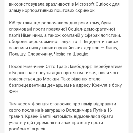
використовувала вразливості в Microsoft Outlook для
зламу корпоративних поштових скриньок.
Кібератаки, що розпочалися два роки тому, були
спрямовані проти правлячої Соціал-демократичної
партії Німеччини, а також компаній у сферах логістики,
оборони, аерокосмічної галузі та IT. Інциденти також
зачепили низку інших європейських держав — Литву,
Польщу, Словаччину, Чехію та Швецію.
Посол Німеччини Отто Граф Ламбсдорф перебуватиме
в Берліні на консультаціях протягом тижня, після чого
повернеться до Москви. Таке рішення стало
безпрецедентним демаршем на адресу Кремля з боку
ФРН.
Тим часом Франція оголосила про намір відправити
свого посла на інавгурацію Володимира Путіна 16
травня. Країни Балтії натомість відмовилися брати
участь у цій церемонії на знак протесту проти
російської агресії.