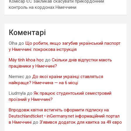
Комісар ЄС закликав скасувати прикордонний
контроль на кордонах Німеччини
Коментарі
Olha
до
Що робити, якщо загубив український паспорт
у Німеччині: покрокова інструкція
Máy tính khoa học
до
Скільки днів відпустки мають
працівники у Німеччині?
Niemiec
до
До якої країни українці ставляться
найкраще? Німеччина — на 6 місці
Liudmyla
до
Як працює студентський семестровий
проїзний у Німеччині?
Впродовж квітня встигніть оформити підписку на
Deutschlandticket • inGermany.net інформаційний портал
в Німеччині
до
З’явився додаток для квитка за 49 євро