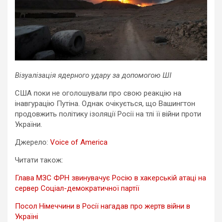
Візуалізація ядерного удару за допомогою ШІ
США поки не оголошували про свою реакцію на
інавгурацію Путіна. Однак очікується, що Вашингтон
продовжить політику ізоляції Росії на тлі її війни проти
України.
Джерело:
Voice of America
Читати також:
Глава МЗС ФРН звинувачує Росію в хакерській атаці на
сервер Соціал-демократичної партії
Посол Німеччини в Росії нагадав про жертв війни в
Україні