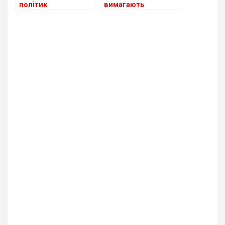
політик
вимагають
Максиміліан Кра
мінімальну
викликав підозри у
зарплату 15 євро на
зв’язках з Росією
годину