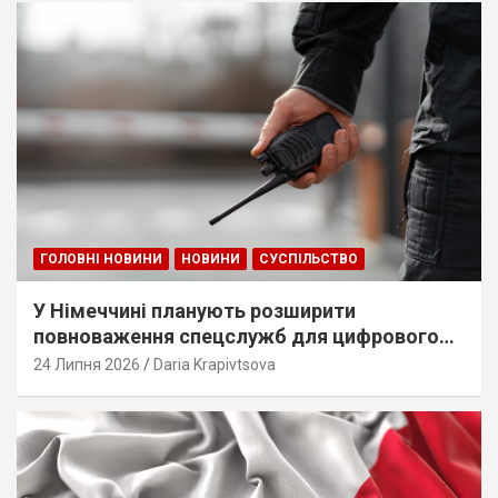
ГОЛОВНІ НОВИНИ
НОВИНИ
СУСПІЛЬСТВО
У Німеччині планують розширити
повноваження спецслужб для цифрового
стеження
24 Липня 2026
Daria Krapivtsova